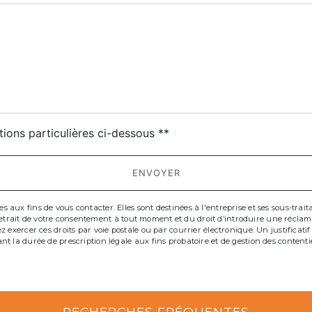
deau des cookies
tions particulières ci-dessous **
ENVOYER
x fins de vous contacter. Elles sont destinées à l'entreprise et ses sous-traitant
de retrait de votre consentement à tout moment et du droit d’introduire une récla
 exercer ces droits par voie postale ou par courrier électronique. Un justificat
t la durée de prescription légale aux fins probatoire et de gestion des contenti
RECHERCHES FRÉQUENTES