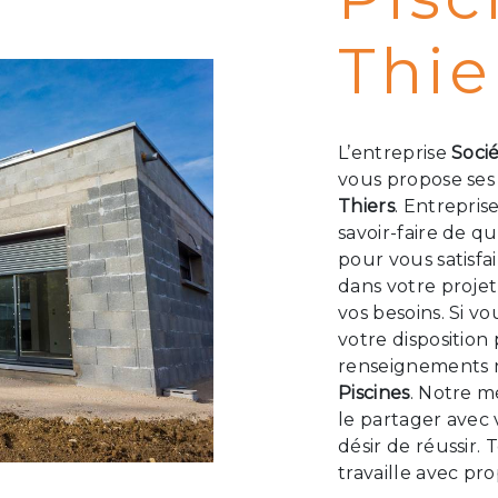
Thie
L’entreprise
Soci
vous propose ses
Thiers
. Entrepris
savoir-faire de q
pour vous satisf
dans votre proje
vos besoins. Si v
votre disposition
renseignements n
Piscines
. Notre m
le partager avec
désir de réussir.
travaille avec pr