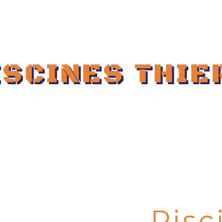
erie générale
Charpente
Couverture
ISCINES THIE
Pisc