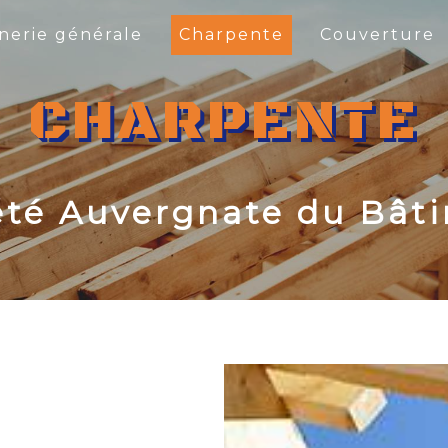
erie générale
Charpente
Couverture
CHARPENTE
été Auvergnate du Bât