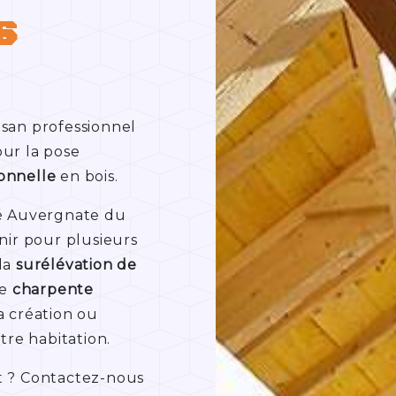
s
B
san professionnel
our la pose
ionnelle
en bois.
té Auvergnate du
ir pour plusieurs
 la
surélévation de
de
charpente
la création ou
tre habitation.
t ? Contactez-nous