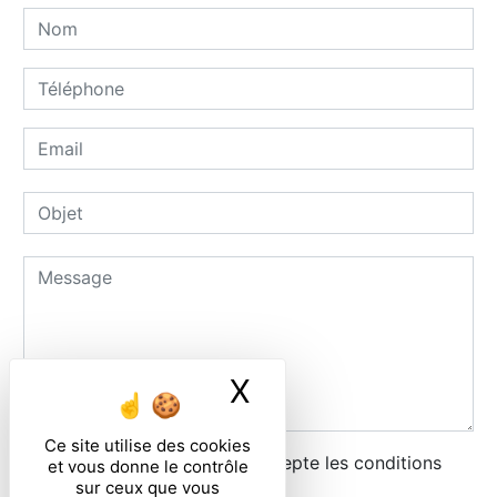
X
Masquer le ban
Ce site utilise des cookies
En cochant cette case, j'accepte les conditions
et vous donne le contrôle
sur ceux que vous
particulières ci-dessous **